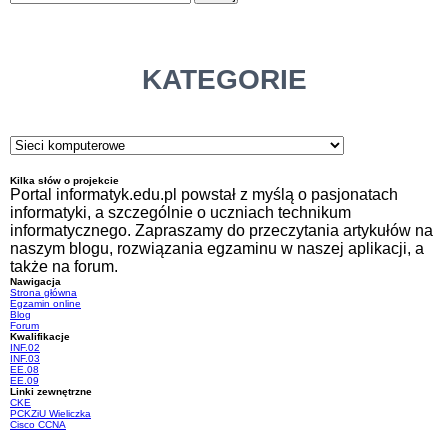
KATEGORIE
Kilka słów o projekcie
Portal informatyk.edu.pl powstał z myślą o pasjonatach
informatyki, a szczególnie o uczniach technikum
informatycznego. Zapraszamy do przeczytania artykułów na
naszym blogu, rozwiązania egzaminu w naszej aplikacji, a
także na forum.
Nawigacja
Strona główna
Egzamin online
Blog
Forum
Kwalifikacje
INF.02
INF.03
EE.08
EE.09
Linki zewnętrzne
CKE
PCKZiU Wieliczka
Cisco CCNA