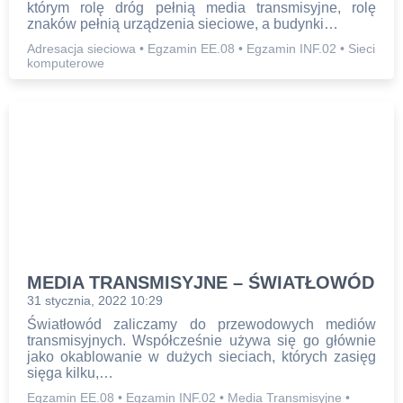
którym rolę dróg pełnią media transmisyjne, rolę
ONLINE
znaków pełnią urządzenia sieciowe, a budynki…
Adresacja sieciowa
•
Egzamin EE.08
•
Egzamin INF.02
•
Sieci
komputerowe
BLOG
FORUM
MEDIA TRANSMISYJNE – ŚWIATŁOWÓD
31 stycznia, 2022 10:29
Światłowód zaliczamy do przewodowych mediów
transmisyjnych. Współcześnie używa się go głównie
jako okablowanie w dużych sieciach, których zasięg
sięga kilku,…
Egzamin EE.08
•
Egzamin INF.02
•
Media Transmisyjne
•