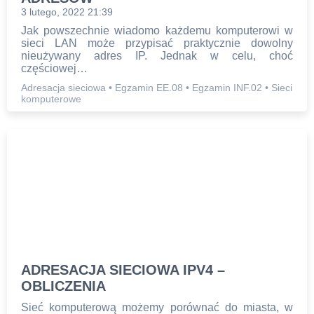
3 lutego, 2022 21:39
Jak powszechnie wiadomo każdemu komputerowi w
sieci LAN może przypisać praktycznie dowolny
nieużywany adres IP. Jednak w celu, choć
częściowej…
Adresacja sieciowa
•
Egzamin EE.08
•
Egzamin INF.02
•
Sieci
komputerowe
STRONA
GŁÓWNA
ADRESACJA SIECIOWA IPV4 –
OBLICZENIA
EGZAMIN
Sieć komputerową możemy porównać do miasta, w