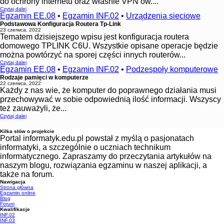
do ochrony internetu oraz właśnie VPN’ów....
Czytaj dalej
Egzamin EE.08
•
Egzamin INF.02
•
Urządzenia sieciowe
Podstawowa Konfiguracja Routera Tp-Link
23 czerwca, 2022
Tematem dzisiejszego wpisu jest konfiguracja routera
domowego TPLINK C6U. Wszystkie opisane operacje będzie
można powtórzyć na sporej części innych routerów...
Czytaj dalej
Egzamin EE.08
•
Egzamin INF.02
•
Podzespoły komputerowe
Rodzaje pamięci w komputerze
22 czerwca, 2022
Każdy z nas wie, że komputer do poprawnego działania musi
przechowywać w sobie odpowiednią ilość informacji. Wszyscy
też zauważyli, że...
Czytaj dalej
Kilka słów o projekcie
Portal informatyk.edu.pl powstał z myślą o pasjonatach
informatyki, a szczególnie o uczniach technikum
informatycznego. Zapraszamy do przeczytania artykułów na
naszym blogu, rozwiązania egzaminu w naszej aplikacji, a
także na forum.
Nawigacja
Strona główna
Egzamin online
Blog
Forum
Kwalifikacje
INF.02
INF.03