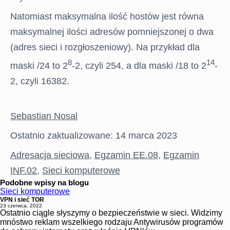
Natomiast maksymalna ilość hostów jest równa
maksymalnej ilości adresów pomniejszonej o dwa
(adres sieci i rozgłoszeniowy). Na przykład dla
8
14
maski /24 to 2
-2, czyli 254, a dla maski /18 to 2
-
2, czyli 16382.
Sebastian Nosal
Ostatnio zaktualizowane: 14 marca 2023
Adresacja sieciowa
,
Egzamin EE.08
,
Egzamin
INF.02
,
Sieci komputerowe
Podobne wpisy na blogu
Sieci komputerowe
VPN i sieć TOR
23 czerwca, 2022
Ostatnio ciągle słyszymy o bezpieczeństwie w sieci. Widzimy
mnóstwo reklam wszelkiego rodzaju Antywirusów programów