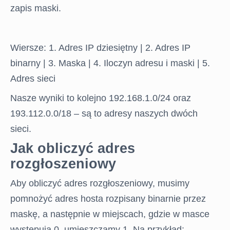
EGZAMIN
zapis maski.
ONLINE
Wiersze: 1. Adres IP dziesiętny | 2. Adres IP
BLOG
binarny | 3. Maska | 4. Iloczyn adresu i maski | 5.
Adres sieci
FORUM
Nasze wyniki to kolejno 192.168.1.0/24 oraz
193.112.0.0/18 – są to adresy naszych dwóch
sieci.
Jak obliczyć adres
rozgłoszeniowy
Aby obliczyć adres rozgłoszeniowy, musimy
pomnożyć adres hosta rozpisany binarnie przez
maskę, a następnie w miejscach, gdzie w masce
występują 0, umieszczamy 1. Na przykład: