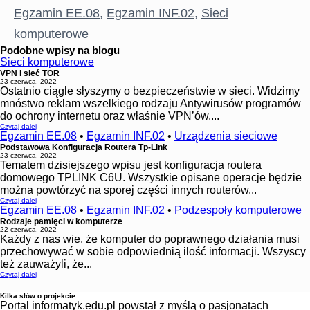
Egzamin EE.08
,
Egzamin INF.02
,
Sieci
komputerowe
Podobne wpisy na blogu
Sieci komputerowe
VPN i sieć TOR
23 czerwca, 2022
Ostatnio ciągle słyszymy o bezpieczeństwie w sieci. Widzimy
mnóstwo reklam wszelkiego rodzaju Antywirusów programów
do ochrony internetu oraz właśnie VPN’ów....
Czytaj dalej
Egzamin EE.08
•
Egzamin INF.02
•
Urządzenia sieciowe
Podstawowa Konfiguracja Routera Tp-Link
23 czerwca, 2022
Tematem dzisiejszego wpisu jest konfiguracja routera
domowego TPLINK C6U. Wszystkie opisane operacje będzie
można powtórzyć na sporej części innych routerów...
Czytaj dalej
Egzamin EE.08
•
Egzamin INF.02
•
Podzespoły komputerowe
Rodzaje pamięci w komputerze
22 czerwca, 2022
Każdy z nas wie, że komputer do poprawnego działania musi
przechowywać w sobie odpowiednią ilość informacji. Wszyscy
też zauważyli, że...
Czytaj dalej
Kilka słów o projekcie
Portal informatyk.edu.pl powstał z myślą o pasjonatach