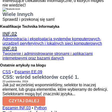
Interesujące ciekawostki informatyczne, o których mogłeś
nie wiedzieć!
Wiele Innych
Sprawdź i przekonaj się sam!
Kwalifikacje Technika Informatyka
INF.02
Administracja i eksploatacja systemów komputerowych,
urządzeń peryferyjnych i lokalnych sieci komputerowych
INF.03
Tworzenie i administrowanie stronami i aplikacjami
internetowymi oraz bazami danych
Ostatnie artykuły na blogu
CSS
•
Egzamin EE.09
CSS: wśród selektorów część 1.
23 października, 2024
Jak już wcześniej wspomnieliśmy, selektor to inaczej
element, lub grupa elementów, które wybieramy do definicji.
Selektorami mogą być znaczniki języka...
CZYTAJ DALEJ
Egzamin INF.03
•
Python