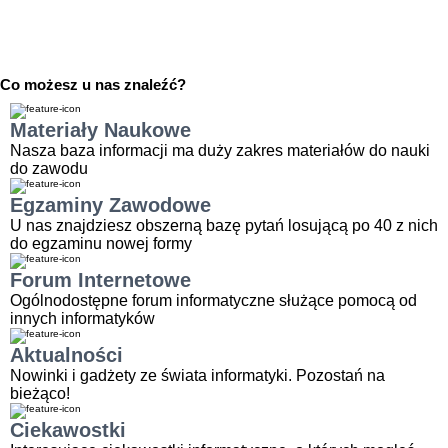
Co możesz u nas znaleźć?
Materiały Naukowe
Nasza baza informacji ma duży zakres materiałów do nauki
do zawodu
STRONA
Egzaminy Zawodowe
GŁÓWNA
U nas znajdziesz obszerną bazę pytań losującą po 40 z nich
do egzaminu nowej formy
Forum Internetowe
EGZAMIN
Ogólnodostępne forum informatyczne służące pomocą od
ONLINE
innych informatyków
Aktualności
Nowinki i gadżety ze świata informatyki. Pozostań na
BLOG
bieżąco!
Ciekawostki
FORUM