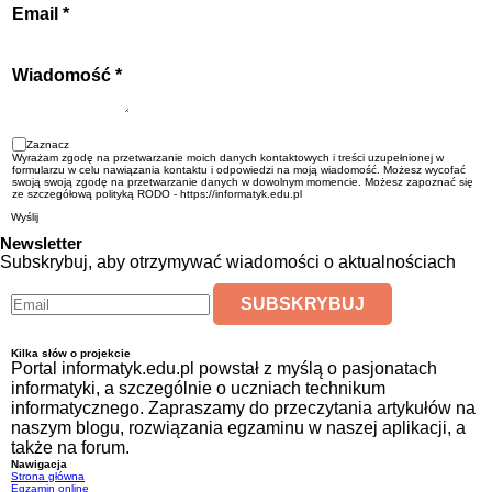
Email
*
Wiadomość
*
Zaznacz
Wyrażam zgodę na przetwarzanie moich danych kontaktowych i treści uzupełnionej w
formularzu w celu nawiązania kontaktu i odpowiedzi na moją wiadomość. Możesz wycofać
swoją swoją zgodę na przetwarzanie danych w dowolnym momencie. Możesz zapoznać się
ze szczegółową polityką RODO - https://informatyk.edu.pl
Wyślij
Newsletter
Subskrybuj, aby otrzymywać wiadomości o aktualnościach
Kilka słów o projekcie
Portal informatyk.edu.pl powstał z myślą o pasjonatach
informatyki, a szczególnie o uczniach technikum
informatycznego. Zapraszamy do przeczytania artykułów na
naszym blogu, rozwiązania egzaminu w naszej aplikacji, a
także na forum.
Nawigacja
Strona główna
Egzamin online