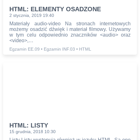
HTML: ELEMENTY OSADZONE
2 stycznia, 2019 19:40
Materiały audio-video Na stronach internetowych
możemy osadzić dźwięk i materiał filmowy. Używamy
w tym celu odpowiednio znaczników <audio> oraz
<video>,…
Egzamin EE.09
•
Egzamin INF.03
•
HTML
HTML: LISTY
15 grudnia, 2018 10:30
Listy Listy występują również w języku HTML. Są one