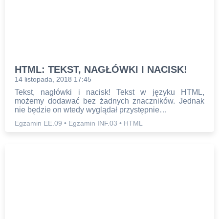
GŁÓWNA
EGZAMIN
ONLINE
HTML: TEKST, NAGŁÓWKI I NACISK!
BLOG
14 listopada, 2018 17:45
Tekst, nagłówki i nacisk! Tekst w języku HTML,
możemy dodawać bez żadnych znaczników. Jednak
FORUM
nie będzie on wtedy wyglądał przystępnie…
Egzamin EE.09
•
Egzamin INF.03
•
HTML