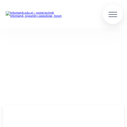
WPISY UŻYTKOWNIKA
JACEK WOŹNIAK