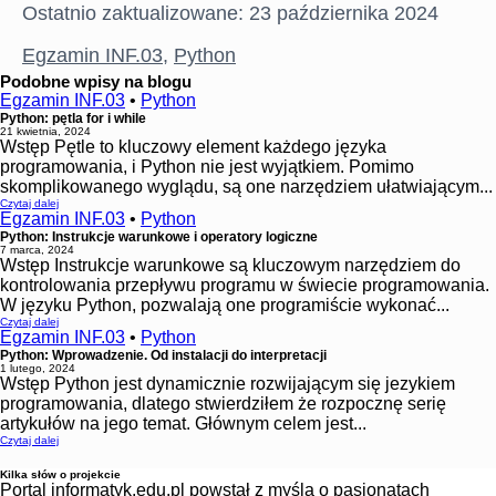
Ostatnio zaktualizowane: 23 października 2024
Egzamin INF.03
,
Python
Podobne wpisy na blogu
Egzamin INF.03
•
Python
Python: pętla for i while
21 kwietnia, 2024
Wstęp Pętle to kluczowy element każdego języka
programowania, i Python nie jest wyjątkiem. Pomimo
skomplikowanego wyglądu, są one narzędziem ułatwiającym...
Czytaj dalej
Egzamin INF.03
•
Python
Python: Instrukcje warunkowe i operatory logiczne
7 marca, 2024
Wstęp Instrukcje warunkowe są kluczowym narzędziem do
kontrolowania przepływu programu w świecie programowania.
W języku Python, pozwalają one programiście wykonać...
Czytaj dalej
Egzamin INF.03
•
Python
Python: Wprowadzenie. Od instalacji do interpretacji
1 lutego, 2024
Wstęp Python jest dynamicznie rozwijającym się jezykiem
programowania, dlatego stwierdziłem że rozpocznę serię
artykułów na jego temat. Głównym celem jest...
Czytaj dalej
Kilka słów o projekcie
Portal informatyk.edu.pl powstał z myślą o pasjonatach