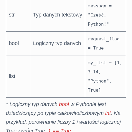
message =
str
Typ danych tekstowy
"Cześć,
Python!"
request_flag
bool
Logiczny typ danych
= True
my_list = [1,
3.14,
list
"Python",
True]
* Logiczny typ danych
bool
w Pythonie jest
dziedziczący po typie całkowitoliczbowym
int
. Na
przykład, porównanie liczby 1 i wartości logicznej
True zwróci True:
1 == True
.