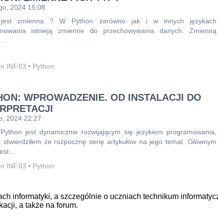
ego, 2024 15:08
jest zmienna ? W Python zarówno jak i w innych językach
amowania istnieją zmienne do przechowywania danych. Zmienną
a…
n INF.03
•
Python
HON: WPROWADZENIE. OD INSTALACJI DO
ERPRETACJI
o, 2024 22:27
Python jest dynamicznie rozwijającym się jezykiem programowania,
o stwierdziłem że rozpocznę serię artykułów na jego temat. Głównym
jest…
n INF.03
•
Python
tach informatyki, a szczególnie o uczniach technikum informat
cji, a także na forum.