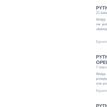
PYT
21 kwie
Wstęp 
nie je
ułatwi
STRONA
Egzami
GŁÓWNA
PYT
OPE
EGZAMIN
7 marc
ONLINE
Wstęp 
przepł
one pr
BLOG
Egzami
FORUM
PYTH