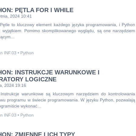
HON: PĘTLA FOR I WHILE
tnia, 2024 10:41
Pętle to kluczowy element każdego języka programowania, i Python
st wyjątkiem. Pomimo skomplikowanego wyglądu, są one narzędziem
ającym…
n INF.03
•
Python
HON: INSTRUKCJE WARUNKOWE I
RATORY LOGICZNE
a, 2024 19:16
Instrukcje warunkowe są kluczowym narzędziem do kontrolowania
ywu programu w świecie programowania. W języku Python, pozwalają
ogramiście wykonać…
n INF.03
•
Python
ON: ZMIENNE I ICH TYPY