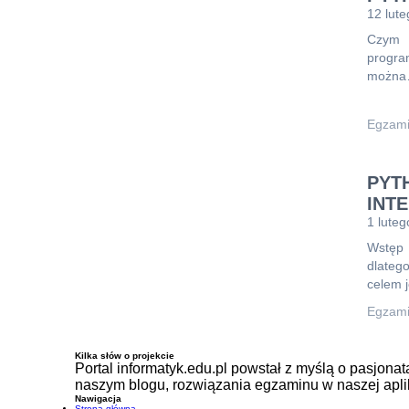
12 lut
Czym 
progr
możn
Egzami
PYT
INT
1 luteg
Wstęp 
dlateg
celem 
Egzami
Kilka słów o projekcie
Portal informatyk.edu.pl powstał z myślą o pasjona
naszym blogu, rozwiązania egzaminu w naszej aplika
Nawigacja
Strona główna