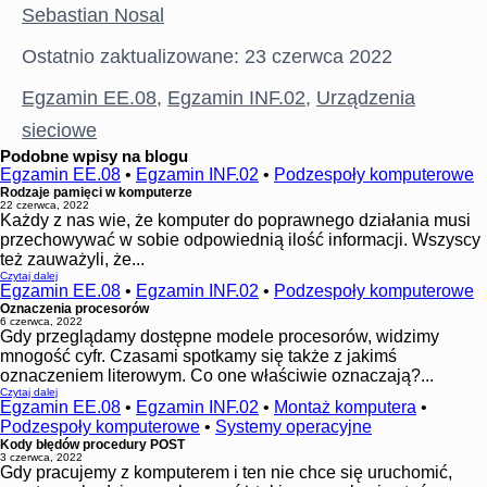
Sebastian Nosal
Ostatnio zaktualizowane: 23 czerwca 2022
Egzamin EE.08
,
Egzamin INF.02
,
Urządzenia
sieciowe
Podobne wpisy na blogu
Egzamin EE.08
•
Egzamin INF.02
•
Podzespoły komputerowe
Rodzaje pamięci w komputerze
22 czerwca, 2022
Każdy z nas wie, że komputer do poprawnego działania musi
przechowywać w sobie odpowiednią ilość informacji. Wszyscy
też zauważyli, że...
Czytaj dalej
Egzamin EE.08
•
Egzamin INF.02
•
Podzespoły komputerowe
Oznaczenia procesorów
6 czerwca, 2022
Gdy przeglądamy dostępne modele procesorów, widzimy
mnogość cyfr. Czasami spotkamy się także z jakimś
oznaczeniem literowym. Co one właściwie oznaczają?...
Czytaj dalej
Egzamin EE.08
•
Egzamin INF.02
•
Montaż komputera
•
Podzespoły komputerowe
•
Systemy operacyjne
Kody błędów procedury POST
3 czerwca, 2022
Gdy pracujemy z komputerem i ten nie chce się uruchomić,