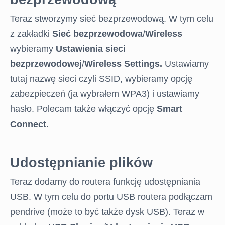
Teraz stworzymy sieć bezprzewodową. W tym celu
z zakładki
Sieć bezprzewodowa
/
Wireless
wybieramy
Ustawienia sieci
bezprzewodowej
/
Wireless Settings.
Ustawiamy
tutaj nazwę sieci czyli SSID, wybieramy opcję
zabezpieczeń (ja wybrałem WPA3) i ustawiamy
hasło. Polecam także włączyć opcję
Smart
Connect
.
STRONA
GŁÓWNA
Udostępnianie plików
EGZAMIN
Teraz dodamy do routera funkcję udostępniania
ONLINE
USB. W tym celu do portu USB routera podłączam
pendrive (może to być także dysk USB). Teraz w