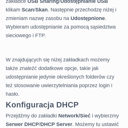
BLOG
zakładce
USB Sharing
/
Udostępnianie USB
klikam
Scan
/
Skan
. Następnie przechodzę niżej i
FORUM
zmieniam nazwę zasobu na
Udostępnione
.
Wybieram udostępnianie za pomocą sąsiedztwa
sieciowego i FTP.
W znajdujących się niżej zakładkach możemy
także znaleźć dodatkowe opcje, takie jak
udostępnianie jedynie określonych folderów czy
też stosowanie uwierzytelniania poprzez login i
hasło.
Konfiguracja DHCP
Przejdźmy do zakładki
Network/Sieć
i wybierzmy
Serwer DHCP
/
DHCP Server
. Możemy tu ustawić