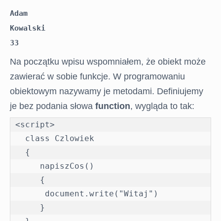
Adam

Kowalski

33
Na początku wpisu wspomniałem, że obiekt może
zawierać w sobie funkcje. W programowaniu
obiektowym nazywamy je metodami. Definiujemy
je bez podania słowa
function
, wygląda to tak:
<script>

  class Czlowiek

  {

     napiszCos()

     {

      document.write("Witaj")

     }
