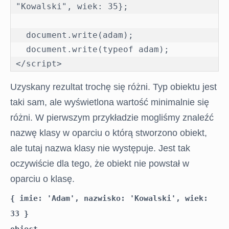
"Kowalski", wiek: 35};

  document.write(adam);

  document.write(typeof adam);

STRONA
</script>
GŁÓWNA
Uzyskany rezultat trochę się różni. Typ obiektu jest
EGZAMIN
taki sam, ale wyświetlona wartość minimalnie się
ONLINE
różni. W pierwszym przykładzie mogliśmy znaleźć
nazwę klasy w oparciu o którą stworzono obiekt,
BLOG
ale tutaj nazwa klasy nie występuje. Jest tak
oczywiście dla tego, że obiekt nie powstał w
oparciu o klasę.
FORUM
{ imie: 'Adam', nazwisko: 'Kowalski', wiek: 
33 }
object