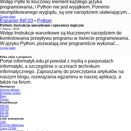
Wstęp Pętle to kluczowy element każdego języka
programowania, i Python nie jest wyjątkiem. Pomimo
skomplikowanego wyglądu, są one narzędziem ułatwiającym...
Czytaj dalej
Egzamin INF.03
•
Python
Python: Instrukcje warunkowe i operatory logiczne
7 marca, 2024
Wstęp Instrukcje warunkowe są kluczowym narzędziem do
kontrolowania przepływu programu w świecie programowania.
W języku Python, pozwalają one programiście wykonać...
Czytaj dalej
Kilka słów o projekcie
Portal informatyk.edu.pl powstał z myślą o pasjonatach
informatyki, a szczególnie o uczniach technikum
informatycznego. Zapraszamy do przeczytania artykułów na
naszym blogu, rozwiązania egzaminu w naszej aplikacji, a
także na forum.
Nawigacja
Strona główna
Egzamin online
Blog
Forum
Kwalifikacje
INF.02
INF.03
EE.08
EE.09
Linki zewnętrzne
CKE
PCKZiU Wieliczka
Cisco CCNA