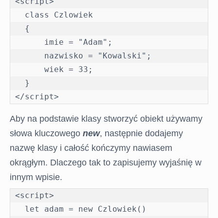
<script>

  class Czlowiek

  {

      imie = "Adam";

      nazwisko = "Kowalski";

      wiek = 33;

  }  

</script>
Aby na podstawie klasy stworzyć obiekt używamy
słowa kluczowego
new
, następnie dodajemy
nazwę klasy i całość kończymy nawiasem
okrągłym. Dlaczego tak to zapisujemy wyjaśnię w
innym wpisie.
<script>

  let adam = new Czlowiek()
