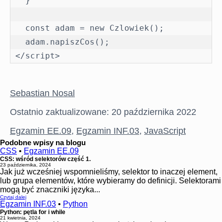
  }

  const adam = new Czlowiek();

  adam.napiszCos();

</script>
Sebastian Nosal
Ostatnio zaktualizowane: 20 października 2022
Egzamin EE.09
,
Egzamin INF.03
,
JavaScript
Podobne wpisy na blogu
CSS
•
Egzamin EE.09
CSS: wśród selektorów część 1.
23 października, 2024
Jak już wcześniej wspomnieliśmy, selektor to inaczej element,
lub grupa elementów, które wybieramy do definicji. Selektorami
mogą być znaczniki języka...
Czytaj dalej
Egzamin INF.03
•
Python
Python: pętla for i while
21 kwietnia, 2024