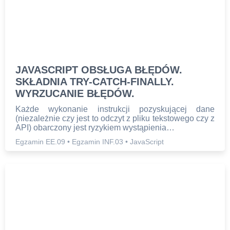
EGZAMIN
ONLINE
BLOG
JAVASCRIPT OBSŁUGA BŁĘDÓW.
SKŁADNIA TRY-CATCH-FINALLY.
WYRZUCANIE BŁĘDÓW.
FORUM
Każde wykonanie instrukcji pozyskującej dane
(niezależnie czy jest to odczyt z pliku tekstowego czy z
API) obarczony jest ryzykiem wystąpienia…
Egzamin EE.09
•
Egzamin INF.03
•
JavaScript