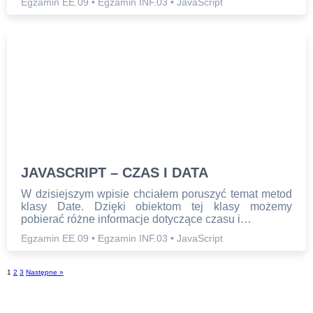
Egzamin EE.09
•
Egzamin INF.03
•
JavaScript
JAVASCRIPT – CZAS I DATA
W dzisiejszym wpisie chciałem poruszyć temat metod
klasy Date. Dzięki obiektom tej klasy możemy
pobierać różne informacje dotyczące czasu i…
Egzamin EE.09
•
Egzamin INF.03
•
JavaScript
1
2
3
Następne »