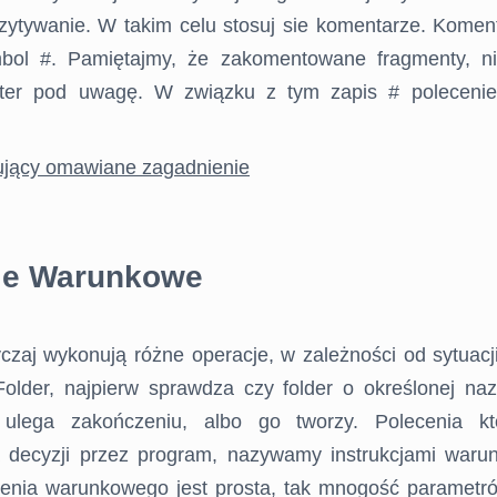
czytywanie. W takim celu stosuj sie komentarze. Komen
mbol #. Pamiętajmy, że zakomentowane fragmenty, n
reter pod uwagę. W związku z tym zapis # polecenie,
cje Warunkowe
czaj wykonują różne operacje, w zależności od sytuacj
Folder, najpierw sprawdza czy folder o określonej nazw
 ulega zakończeniu, albo go tworzy. Polecenia k
 decyzji przez program, nazywamy instrukcjami warun
cenia warunkowego jest prosta, tak mnogość parametr