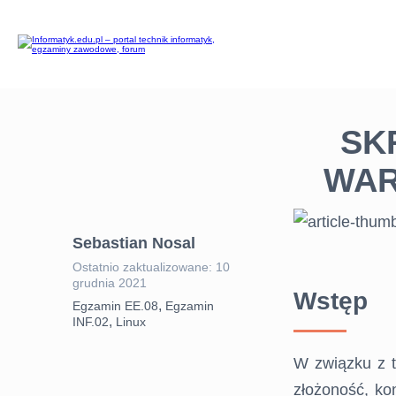
SK
WAR
Sebastian Nosal
Ostatnio zaktualizowane: 10
grudnia 2021
Wstęp
,
Egzamin EE.08
Egzamin
,
INF.02
Linux
W związku z t
złożoność, ko