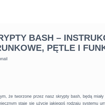
RYPTY BASH – INSTRUK
UNKOWE, PĘTLE I FUN
ym, że tworzone przez nasz skrypty bash, będą miały
niecznym staje sie użycie jakiegoś rodzaju systemu um