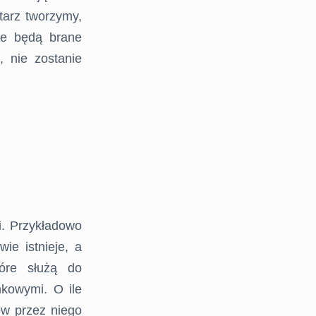
tarz tworzymy,
ie będą brane
 nie zostanie
i. Przykładowo
ie istnieje, a
tóre służą do
kowymi. O ile
ów przez niego