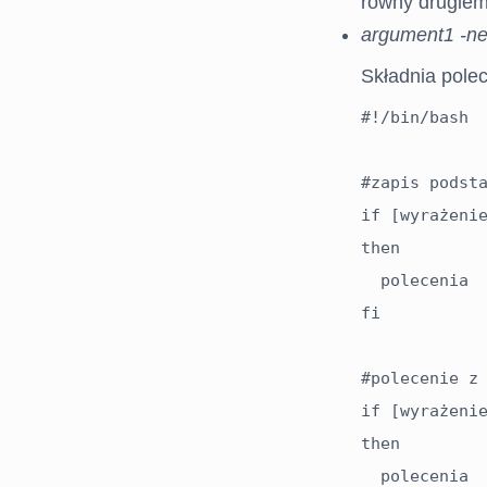
równy drugie
argument1 -n
Składnia polec
#!/bin/bash

#zapis podsta
if [wyrażenie
then

  polecenia

fi

#polecenie z 
if [wyrażenie
then

  polecenia
