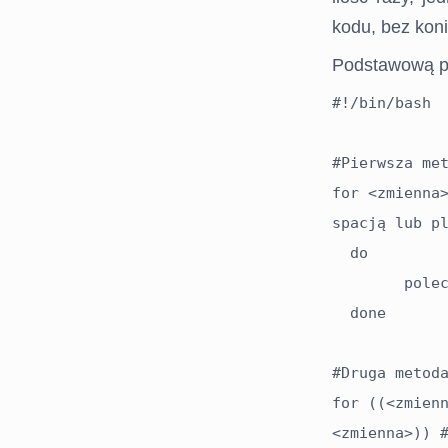
ONLINE
kodu, bez kon
BLOG
Podstawową pę
#!/bin/bash

FORUM
#Pierwsza met
for <zmienna>
spacją lub pl
  do

  	polecenia

  done

#Druga metoda
for ((<zmienn
<zmienna>)) #