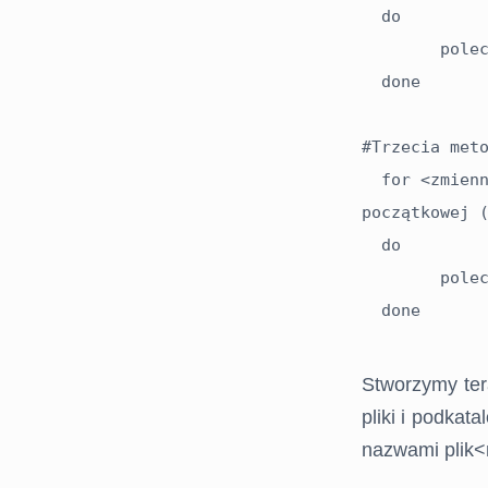
  do

  	polecenia

  done

#Trzecia meto
  for <zmienna> in $((seq <początek> <koniec>' #kolejne liczby od wartości 
początkowej (
  do

  	polecenia

  done

Stworzymy ter
pliki i podkat
nazwami plik<