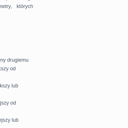
etry, których
wny drugiemu
kszy od
kszy lub
jszy od
jszy lub