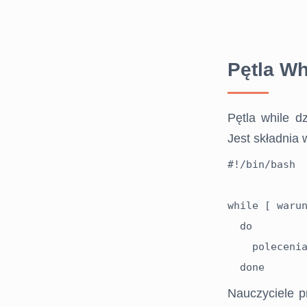
Pętla Wh
Pętla while d
Jest składnia 
#!/bin/bash

while [ warun
  do

    polecenia

Nauczyciele p