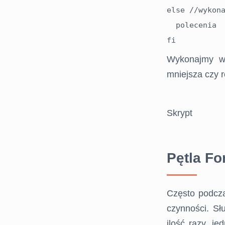
else //wykona
  polecenia

Wykonajmy wi
mniejsza czy r
Skrypt
Pętla Fo
STRONA
GŁÓWNA
Często podcza
EGZAMIN
czynności. Sł
ilość razy, j