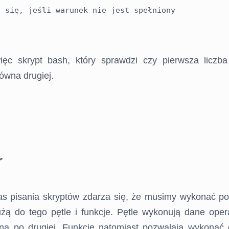
 się, jeśli warunek nie jest spełniony

ęc skrypt bash, który sprawdzi czy pierwsza liczba 
ówna drugiej.
r
s pisania skryptów zdarza się, że musimy wykonać po
użą do tego pętle i funkcje. Pętle wykonują dane oper
edna po drugiej. Funkcje natomiast pozwalają wykonać