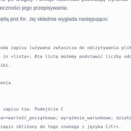
ieczności jego przepisywania.
tlą jest
for
. Jej składnia wyglada następująco:
oda zapisu (używana zwłaszcza do odczytywania plik
 in <lista>; #za listę możemy podstawić liczby odd
iki.

 zapisu tzw. Podejście C 

a>=wartość_początkowa; wyrażenie_warunkowe; działa
zapis zbliżony do tego znanego z języka C/C++.
