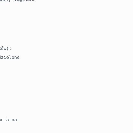
ów):

zielone 
nia na 