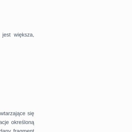
jest większa,
wtarzające się
acje określoną
 dany fragment