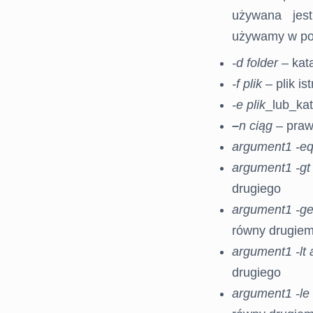
używana jest
używamy w po
-d folder
– kata
-f
plik
– plik ist
-e
plik
_lub_kata
–
n
ciąg
– praw
argument1 -e
argument1 -gt
drugiego
argument1 -g
równy drugie
argument1 -lt
drugiego
argument1 -le