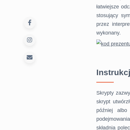
łatwiejsze od
stosujący sy
przez interp
wykonany.
Instruk
Skrypty zazwy
skrypt utwórz
później albo
podejmowania
składnia pole