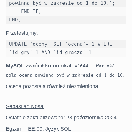
powinna być w zakresie od 1 do 10.';

    END IF;

END;
Przetestujmy:
UPDATE `oceny` SET `ocena`=-1 WHERE  
`id_gry`=1 AND `id_gracza`=1
MySQL zwrócił komunikat:
#1644 - Wartość
.
pola ocena powinna być w zakresie od 1 do 10
Ocena pozostała również niezmieniona.
Sebastian Nosal
Ostatnio zaktualizowane: 23 października 2024
Egzamin EE.09
,
Język SQL