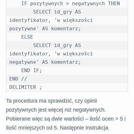
    IF pozytywnych > negatywnych THEN

        SELECT id_gry AS 
identyfikator, 'w większości 
pozytywne' AS komentarz;

    ELSE

        SELECT id_gry AS 
identyfikator, 'w większości 
STRONA
negatywne' AS komentarz;

GŁÓWNA
    END IF;

END //

EGZAMIN
DELIMITER ;
ONLINE
Ta procedura ma sprawdzić, czy opinii
pozytywnych jest więcej niż negatywnych.
BLOG
Pobierane więc są dwie wartości – ilość ocen > 5 i
ilość mniejszych od 5. Następnie instrukcja
FORUM