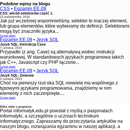
Podobne wpisy na blogu
CSS
•
Egzamin EE.09
CSS: wśród selektorów część 1.
23 października, 2024
Jak już wcześniej wspomnieliśmy, selektor to inaczej element,
lub grupa elementów, które wybieramy do definicji. Selektorami
mogą być znaczniki języka...
Czytaj dalej
Egzamin EE.09
•
Język SQL
Język SQL: Instrukcja Case
7 czerwca, 2023
Przypadki (z ang. Case) są alternatywą wobec instrukcji
warunkowej. W standardowych językach programowa takich
jak C++, Javascript czy PHP łączone...
Czytaj dalej
Egzamin EE.09
•
Język SQL
Język SQL: Zmienne
3 czerwca, 2023
Choć na pierwszy rzut oka SQL niewiele ma wspólnego z
typowymi językami programowania, znajdziemy w nim
elementy z nich zaczerpnięte....
Czytaj dalej
Kilka słów o projekcie
Portal informatyk.edu.pl powstał z myślą o pasjonatach
informatyki, a szczególnie o uczniach technikum
informatycznego. Zapraszamy do przeczytania artykułów na
naszym blogu, rozwiązania egzaminu w naszej aplikacji, a